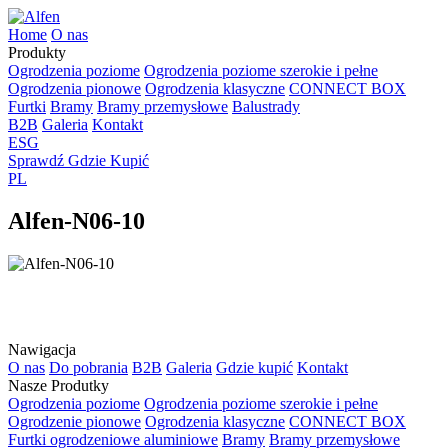
Home
O nas
Produkty
Ogrodzenia poziome
Ogrodzenia poziome szerokie i pełne
Ogrodzenia pionowe
Ogrodzenia klasyczne
CONNECT BOX
Furtki
Bramy
Bramy przemysłowe
Balustrady
B2B
Galeria
Kontakt
ESG
Sprawdź Gdzie Kupić
PL
Alfen-N06-10
Nawigacja
O nas
Do pobrania
B2B
Galeria
Gdzie kupić
Kontakt
Nasze Produtky
Ogrodzenia poziome
Ogrodzenia poziome szerokie i pełne
Ogrodzenie pionowe
Ogrodzenia klasyczne
CONNECT BOX
Furtki ogrodzeniowe aluminiowe
Bramy
Bramy przemysłowe