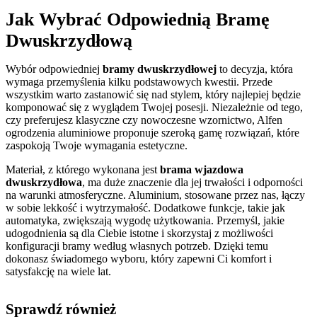
Jak Wybrać Odpowiednią Bramę
Dwuskrzydłową
Wybór odpowiedniej
bramy dwuskrzydłowej
to decyzja, która
wymaga przemyślenia kilku podstawowych kwestii. Przede
wszystkim warto zastanowić się nad stylem, który najlepiej będzie
komponować się z wyglądem Twojej posesji. Niezależnie od tego,
czy preferujesz klasyczne czy nowoczesne wzornictwo, Alfen
ogrodzenia aluminiowe proponuje szeroką gamę rozwiązań, które
zaspokoją Twoje wymagania estetyczne.
Materiał, z którego wykonana jest
brama wjazdowa
dwuskrzydłowa
, ma duże znaczenie dla jej trwałości i odporności
na warunki atmosferyczne. Aluminium, stosowane przez nas, łączy
w sobie lekkość i wytrzymałość. Dodatkowe funkcje, takie jak
automatyka, zwiększają wygodę użytkowania. Przemyśl, jakie
udogodnienia są dla Ciebie istotne i skorzystaj z możliwości
konfiguracji bramy według własnych potrzeb. Dzięki temu
dokonasz świadomego wyboru, który zapewni Ci komfort i
satysfakcję na wiele lat.
Sprawdź również