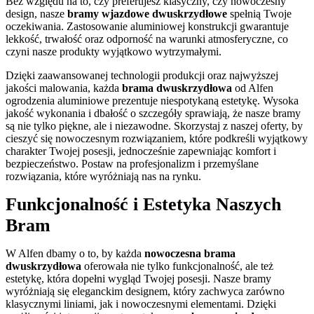
Bez względu na to, czy preferujesz klasyczny, czy nowoczesny
design, nasze
bramy wjazdowe dwuskrzydłowe
spełnią Twoje
oczekiwania. Zastosowanie aluminiowej konstrukcji gwarantuje
lekkość, trwałość oraz odporność na warunki atmosferyczne, co
czyni nasze produkty wyjątkowo wytrzymałymi.
Dzięki zaawansowanej technologii produkcji oraz najwyższej
jakości malowania, każda
brama dwuskrzydłowa
od Alfen
ogrodzenia aluminiowe prezentuje niespotykaną estetykę. Wysoka
jakość wykonania i dbałość o szczegóły sprawiają, że nasze bramy
są nie tylko piękne, ale i niezawodne. Skorzystaj z naszej oferty, by
cieszyć się nowoczesnym rozwiązaniem, które podkreśli wyjątkowy
charakter Twojej posesji, jednocześnie zapewniając komfort i
bezpieczeństwo. Postaw na profesjonalizm i przemyślane
rozwiązania, które wyróżniają nas na rynku.
Funkcjonalność i Estetyka Naszych
Bram
W Alfen dbamy o to, by każda
nowoczesna brama
dwuskrzydłowa
oferowała nie tylko funkcjonalność, ale też
estetykę, która dopełni wygląd Twojej posesji. Nasze bramy
wyróżniają się eleganckim designem, który zachwyca zarówno
klasycznymi liniami, jak i nowoczesnymi elementami. Dzięki