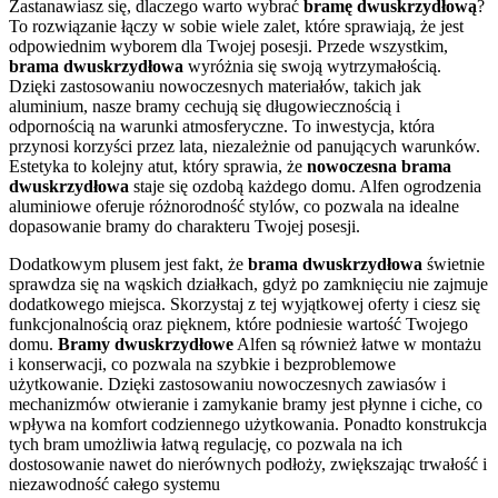
Zastanawiasz się, dlaczego warto wybrać
bramę dwuskrzydłową
?
To rozwiązanie łączy w sobie wiele zalet, które sprawiają, że jest
odpowiednim wyborem dla Twojej posesji. Przede wszystkim,
brama dwuskrzydłowa
wyróżnia się swoją wytrzymałością.
Dzięki zastosowaniu nowoczesnych materiałów, takich jak
aluminium, nasze bramy cechują się długowiecznością i
odpornością na warunki atmosferyczne. To inwestycja, która
przynosi korzyści przez lata, niezależnie od panujących warunków.
Estetyka to kolejny atut, który sprawia, że
nowoczesna brama
dwuskrzydłowa
staje się ozdobą każdego domu. Alfen ogrodzenia
aluminiowe oferuje różnorodność stylów, co pozwala na idealne
dopasowanie bramy do charakteru Twojej posesji.
Dodatkowym plusem jest fakt, że
brama dwuskrzydłowa
świetnie
sprawdza się na wąskich działkach, gdyż po zamknięciu nie zajmuje
dodatkowego miejsca. Skorzystaj z tej wyjątkowej oferty i ciesz się
funkcjonalnością oraz pięknem, które podniesie wartość Twojego
domu.
Bramy dwuskrzydłowe
Alfen są również łatwe w montażu
i konserwacji, co pozwala na szybkie i bezproblemowe
użytkowanie. Dzięki zastosowaniu nowoczesnych zawiasów i
mechanizmów otwieranie i zamykanie bramy jest płynne i ciche, co
wpływa na komfort codziennego użytkowania. Ponadto konstrukcja
tych bram umożliwia łatwą regulację, co pozwala na ich
dostosowanie nawet do nierównych podłoży, zwiększając trwałość i
niezawodność całego systemu