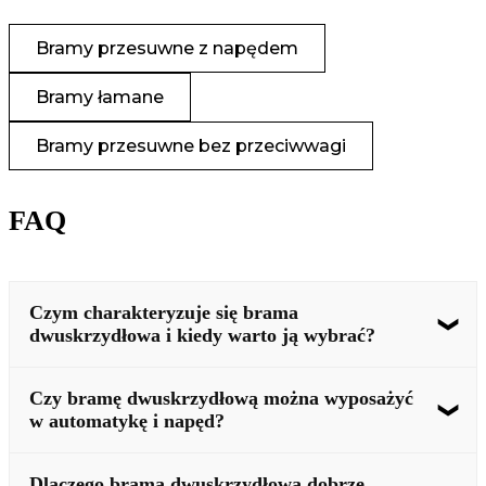
Bramy przesuwne z napędem
Bramy łamane
Bramy przesuwne bez przeciwwagi
FAQ
Czym charakteryzuje się brama
dwuskrzydłowa i kiedy warto ją wybrać?
Brama dwuskrzydłowa wyróżnia się prostą i sprawdzoną
konstrukcją, w której dwa skrzydła otwierają się na boki,
Czy bramę dwuskrzydłową można wyposażyć
zapewniając wygodny wjazd na posesję oraz elegancki
w automatykę i napęd?
wygląd całego ogrodzenia. Łączy funkcjonalność z estetyką,
dlatego dobrze komponuje się zarówno z zabudową
Tak, bramę dwuskrzydłową można wyposażyć w automatykę i
tradycyjną, jak i minimalistyczną. W ofercie Alfen dostępne są
odpowiednio dobrany napęd. Takie rozwiązanie ułatwia
Dlaczego brama dwuskrzydłowa dobrze