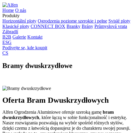
Home
O nás
Produkty
Horizontální ploty
Ogrodzenia poziome szerokie i pełne
Svislé ploty
Klasické ploty
CONNECT BOX
Branky
Brány
Průmyslová vrata
Zábradlí
B2B
Galerie
Kontakt
ESG
Podívejte se, kde koupit
CS
Bramy dwuskrzydłowe
Oferta Bram Dwuskrzydłowych
Alfen Ogrodzenia Aluminiowe oferuje szeroką gamę
bram
dwuskrzydłowych
, które łączą w sobie funkcjonalność i estetykę.
Nasze rozwiązania pozwalają na wybór spośród różnych stylów,
dzięki czemu z łatwością dopasujesz je do charakteru swojej posesji.