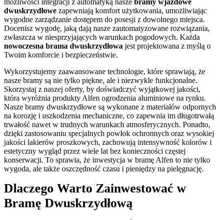
możliwości integracji z automatyką nasze
bramy wjazdowe
dwuskrzydłowe
zapewniają komfort użytkowania, umożliwiając
wygodne zarządzanie dostępem do posesji z dowolnego miejsca.
Docenisz wygodę, jaką dają nasze zautomatyzowane rozwiązania,
zwłaszcza w niesprzyjających warunkach pogodowych. Każda
nowoczesna brama dwuskrzydłowa
jest projektowana z myślą o
Twoim komforcie i bezpieczeństwie.
Wykorzystujemy zaawansowane technologie, które sprawiają, że
nasze bramy są nie tylko piękne, ale i niezwykle funkcjonalne.
Skorzystaj z naszej oferty, by doświadczyć wyjątkowej jakości,
która wyróżnia produkty Alfen ogrodzenia aluminiowe na rynku.
Nasze bramy dwuskrzydłowe są wykonane z materiałów odpornych
na korozję i uszkodzenia mechaniczne, co zapewnia im długotrwałą
trwałość nawet w trudnych warunkach atmosferycznych. Ponadto,
dzięki zastosowaniu specjalnych powłok ochronnych oraz wysokiej
jakości lakierów proszkowych, zachowują intensywność kolorów i
estetyczny wygląd przez wiele lat bez konieczności częstej
konserwacji. To sprawia, że inwestycja w bramę Alfen to nie tylko
wygoda, ale także oszczędność czasu i pieniędzy na pielęgnację.
Dlaczego Warto Zainwestować w
Bramę Dwuskrzydłową