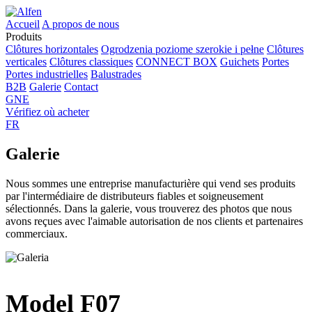
Accueil
A propos de nous
Produits
Clôtures horizontales
Ogrodzenia poziome szerokie i pełne
Clôtures
verticales
Clôtures classiques
CONNECT BOX
Guichets
Portes
Portes industrielles
Balustrades
B2B
Galerie
Contact
GNE
Vérifiez où acheter
FR
Galerie
Nous sommes une entreprise manufacturière qui vend ses produits
par l'intermédiaire de distributeurs fiables et soigneusement
sélectionnés. Dans la galerie, vous trouverez des photos que nous
avons reçues avec l'aimable autorisation de nos clients et partenaires
commerciaux.
Model F07