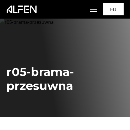
FR
r05-brama-
przesuwna