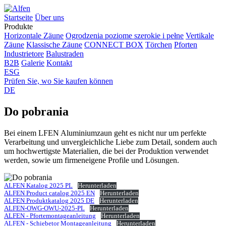
Startseite
Über uns
Produkte
Horizontale Zäune
Ogrodzenia poziome szerokie i pełne
Vertikale
Zäune
Klassische Zäune
CONNECT BOX
Törchen
Pforten
Industrietore
Balustraden
B2B
Galerie
Kontakt
ESG
Prüfen Sie, wo Sie kaufen können
DE
Do pobrania
Bei einem LFEN Aluminiumzaun geht es nicht nur um perfekte
Verarbeitung und unvergleichliche Liebe zum Detail, sondern auch
um hochwertigste Materialien, die bei der Produktion verwendet
werden, sowie um firmeneigene Profile und Lösungen.
ALFEN Katalog 2025 PL
Herunterladen
ALFEN Product catalog 2025 EN
Herunterladen
ALFEN Produktkatalog 2025 DE
Herunterladen
ALFEN-OWG-OWU-2025-PL
Herunterladen
ALFEN - Pfortemontageanleitung
Herunterladen
ALFEN - Schiebetor Montageanleitung
Herunterladen