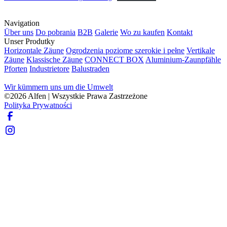
Navigation
Über uns
Do pobrania
B2B
Galerie
Wo zu kaufen
Kontakt
Unser Produtky
Horizontale Zäune
Ogrodzenia poziome szerokie i pełne
Vertikale
Zäune
Klassische Zäune
CONNECT BOX
Aluminium-Zaunpfähle
Pforten
Industrietore
Balustraden
Wir kümmern uns um die Umwelt
©
2026
Alfen | Wszystkie Prawa Zastrzeżone
Polityka Prywatności