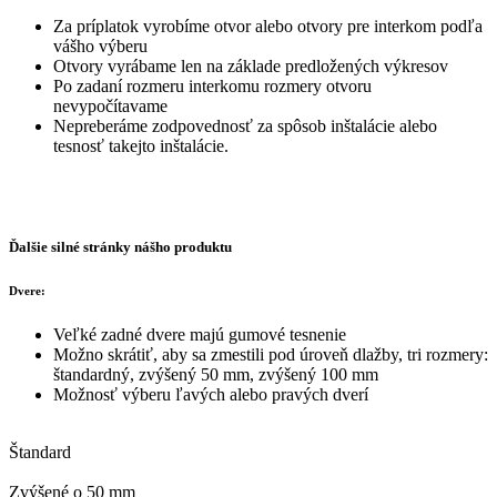
Za príplatok vyrobíme otvor alebo otvory pre interkom podľa
vášho výberu
Otvory vyrábame len na základe predložených výkresov
Po zadaní rozmeru interkomu rozmery otvoru
nevypočítavame
Nepreberáme zodpovednosť za spôsob inštalácie alebo
tesnosť takejto inštalácie.
Ďalšie silné stránky nášho produktu
Dvere:
Veľké zadné dvere majú gumové tesnenie
Možno skrátiť, aby sa zmestili pod úroveň dlažby, tri rozmery:
štandardný, zvýšený 50 mm, zvýšený 100 mm
Možnosť výberu ľavých alebo pravých dverí
Štandard
Zvýšené o 50 mm