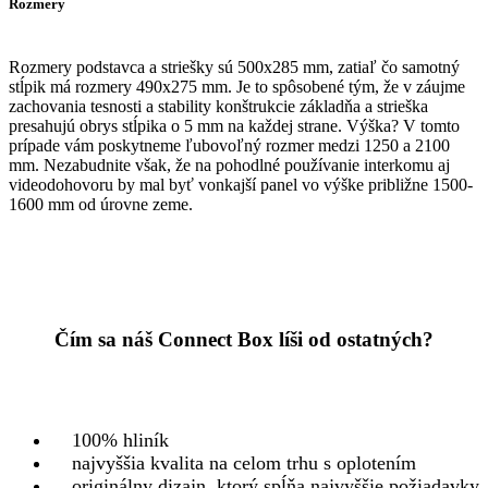
Rozmery
Rozmery podstavca a striešky sú 500x285 mm, zatiaľ čo samotný
stĺpik má rozmery 490x275 mm. Je to spôsobené tým, že v záujme
zachovania tesnosti a stability konštrukcie základňa a strieška
presahujú obrys stĺpika o 5 mm na každej strane. Výška? V tomto
prípade vám poskytneme ľubovoľný rozmer medzi 1250 a 2100
mm. Nezabudnite však, že na pohodlné používanie interkomu aj
videodohovoru by mal byť vonkajší panel vo výške približne 1500-
1600 mm od úrovne zeme.
Čím sa náš Connect Box líši od ostatných?
100% hliník
najvyššia kvalita na celom trhu s oplotením
originálny dizajn, ktorý spĺňa najvyššie požiadavky