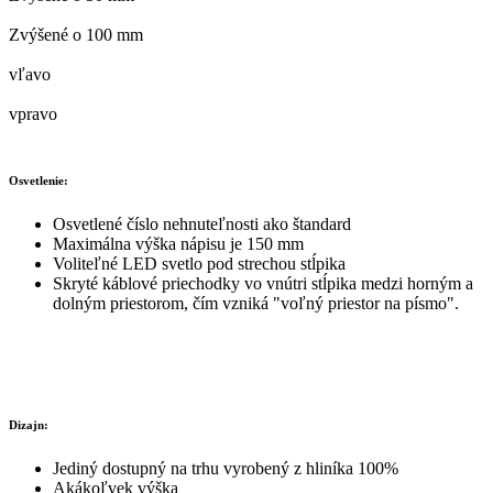
Zvýšené o 100 mm
vľavo
vpravo
Osvetlenie:
Osvetlené číslo nehnuteľnosti ako štandard
Maximálna výška nápisu je 150 mm
Voliteľné LED svetlo pod strechou stĺpika
Skryté káblové priechodky vo vnútri stĺpika medzi horným a
dolným priestorom, čím vzniká "voľný priestor na písmo".
Dizajn:
Jediný dostupný na trhu vyrobený z hliníka 100%
Akákoľvek výška