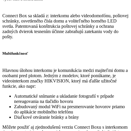
Connect Box sa skladá z: interkomu alebo videodomofónu, poštovej
schránky, osvetleného čísla domu a voliteľného horného LED
svetla. Patentovaná konštrukcia poštovej schránky a ochrana
zadných dvierok tesnením účinne zabraňujú zatekaniu vody do
pošty.
Multifunkčnosť
Hlavnou úlohou interkomu je komunikácia medzi majiteľmi domu a
osobami pred plotom. Jedným z modelov, ktoré ponúkame, je
videointerkom značky HIKVISION, ktorý má ďalšie užitočné
funkcie, ako napr:
Automatické snímanie a ukladanie fotografií v prípade
nereagovania na tlačidlo hovoru
Zabudovaný modul WiFi na presmerovanie hovorov priamo
do aplikácie mobilného telefónu
Diaľkové otváranie bránky a brány
Môžete použiť aj zjednodušenú verziu Connect Boxu s interkomom