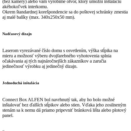
(bez kamery) alebo vám vyrobíme otvor, ktorý umožní inštaláciu
akéhokoľvek interkomu.
Okrem štandardnej korešpondencie sa do poštovej schránky zmestia
aj malé balíky (max. 340x250x50 mm).
Nadčasový dizajn
Laserom vyrezávané číslo domu s osvetlením, výška stĺpika na
mieru a možnosť výberu dvojfarebného vyhotovenia splnia
očakávania aj tých najnáročnejších zákazníkov a zaručia
jedinečnosť výrobku aj jedinečný dizajn.
Jednoduchá inštalácia
Connect Box ALFEN bol navrhnutý tak, aby ho bolo možné
inštalovať bez ďalších stĺpikov alebo stien. Vďaka jeho zosilneným
stenám sa k nemu dá priamo pripevniť bránková lišta alebo plotový
panel.