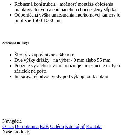
Robustná konštrukcia - možnosť montáže obloženia
bránkových dverí alebo panelu na bočné steny stĺpika
Odporúčaná výška umiestnenia interkomovej kamery je
približne 1500-1600 mm
Schránka na listy:
Široký vstupný otvor - 340 mm
Dve výšky drážky - na výber 40 mm alebo 55 mm
Použitie vyššieho otvoru umožňuje umiestnenie malých
zásielok na pošte
Integrovaný odvod vody pod výklopnou klapkou
Navigácia
O nás
Do pobrania
B2B
Galéria
Kde kúpiť
Kontakt
Naše produkty