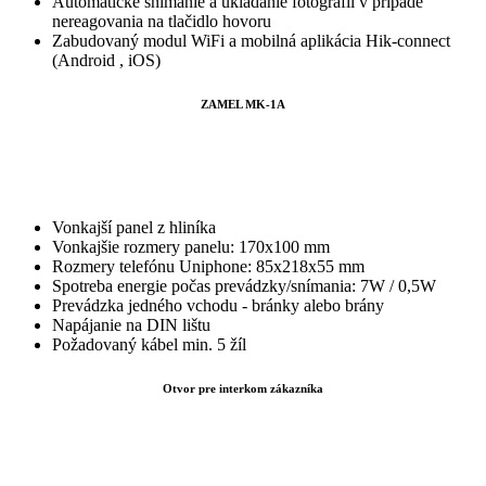
Automatické snímanie a ukladanie fotografií v prípade
nereagovania na tlačidlo hovoru
Zabudovaný modul WiFi a mobilná aplikácia Hik-connect
(Android , iOS)
ZAMEL MK-1A
Vonkajší panel z hliníka
Vonkajšie rozmery panelu: 170x100 mm
Rozmery telefónu Uniphone: 85x218x55 mm
Spotreba energie počas prevádzky/snímania: 7W / 0,5W
Prevádzka jedného vchodu - bránky alebo brány
Napájanie na DIN lištu
Požadovaný kábel min. 5 žíl
Otvor pre interkom zákazníka