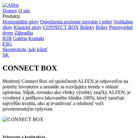
Domov
O nás
Produkty
Horizontálne ploty
Ogrodzenia poziome szerokie i pełne
Vertikálne
ploty
Klasické ploty
CONNECT BOX
Bránky
Brány
Priemyselné
dvere
Zábradlia
B2B
Galéria
Kontakt
ESG
Skontrolujte, kde kúpiť
SK
CONNECT BOX
Moderný Connect Box od spoločnosti ALFEN je odpoveďou na
potreby investorov a neustále sa rozvíjajúce trendy v oblasti
oplotenia. Stĺpik, rovnako ako všetky výrobky značky ALFEN, je
vyrobený z práškovo lakovaného hliníka 100%, ktorý zaručuje
najvyššiu kvalitu, ako aj trvanlivosť a odolnosť voči
poveternostným vplyvom.
Vybavenie a konštrukcia