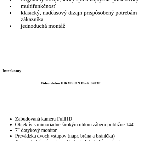
multifunkčnosť
klasický, nadčasový dizajn prispôsobený potrebám
zákazníka
jednoduchá montáž
Interkomy
Videotelefón HIKVISION DS-KIS703P
Zabudovaná kamera FullHD
Objektív s mimoriadne širokým uhlom záberu približne 144°
7″ dotykový monitor
Prevádzka dvoch vstupov (napr. brána a bránička)