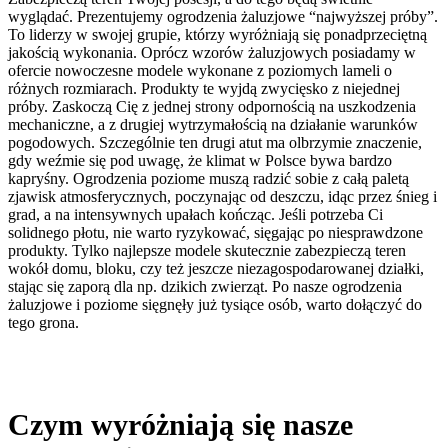
wyglądać. Prezentujemy ogrodzenia żaluzjowe “najwyższej próby”.
To liderzy w swojej grupie, którzy wyróżniają się ponadprzeciętną
jakością wykonania. Oprócz wzorów żaluzjowych posiadamy w
ofercie nowoczesne modele wykonane z poziomych lameli o
różnych rozmiarach. Produkty te wyjdą zwycięsko z niejednej
próby. Zaskoczą Cię z jednej strony odpornością na uszkodzenia
mechaniczne, a z drugiej wytrzymałością na działanie warunków
pogodowych. Szczególnie ten drugi atut ma olbrzymie znaczenie,
gdy weźmie się pod uwagę, że klimat w Polsce bywa bardzo
kapryśny. Ogrodzenia poziome muszą radzić sobie z całą paletą
zjawisk atmosferycznych, poczynając od deszczu, idąc przez śnieg i
grad, a na intensywnych upałach kończąc. Jeśli potrzeba Ci
solidnego płotu, nie warto ryzykować, sięgając po niesprawdzone
produkty. Tylko najlepsze modele skutecznie zabezpieczą teren
wokół domu, bloku, czy też jeszcze niezagospodarowanej działki,
stając się zaporą dla np. dzikich zwierząt. Po nasze ogrodzenia
żaluzjowe i poziome sięgnęły już tysiące osób, warto dołączyć do
tego grona.
Czym wyróżniają się nasze