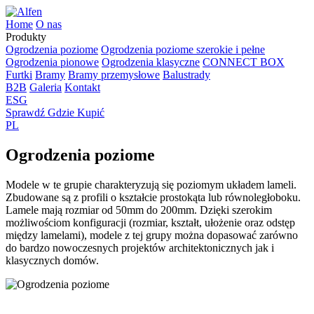
Home
O nas
Produkty
Ogrodzenia poziome
Ogrodzenia poziome szerokie i pełne
Ogrodzenia pionowe
Ogrodzenia klasyczne
CONNECT BOX
Furtki
Bramy
Bramy przemysłowe
Balustrady
B2B
Galeria
Kontakt
ESG
Sprawdź Gdzie Kupić
PL
Ogrodzenia poziome
Modele w te grupie charakteryzują się poziomym układem lameli.
Zbudowane są z profili o kształcie prostokąta lub równoległoboku.
Lamele mają rozmiar od 50mm do 200mm. Dzięki szerokim
możliwościom konfiguracji (rozmiar, kształt, ułożenie oraz odstęp
między lamelami), modele z tej grupy można dopasować zarówno
do bardzo nowoczesnych projektów architektonicznych jak i
klasycznych domów.
Ogrodzenie żaluzjowe – model N01