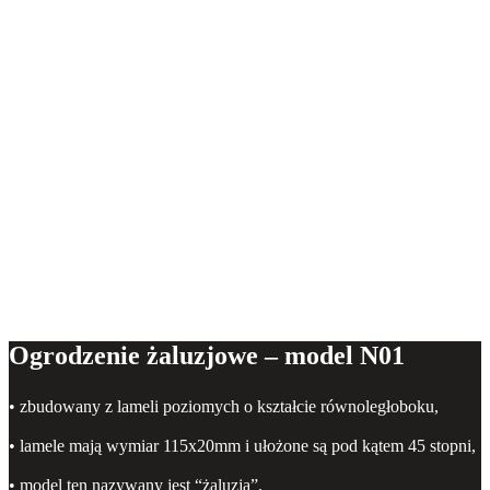
Ogrodzenie żaluzjowe – model N01
• zbudowany z lameli poziomych o kształcie równoległoboku,
• lamele mają wymiar 115x20mm i ułożone są pod kątem 45 stopni,
• model ten nazywany jest “żaluzją”.