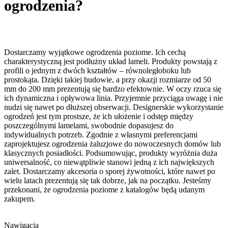
ogrodzenia?
Dostarczamy wyjątkowe ogrodzenia poziome. Ich cechą
charakterystyczną jest podłużny układ lameli. Produkty powstają z
profili o jednym z dwóch kształtów – równoległoboku lub
prostokąta. Dzięki takiej budowie, a przy okazji rozmiarze od 50
mm do 200 mm prezentują się bardzo efektownie. W oczy rzuca się
ich dynamiczna i opływowa linia. Przyjemnie przyciąga uwagę i nie
nudzi się nawet po dłuższej obserwacji. Designerskie wykorzystanie
ogrodzeń jest tym prostsze, że ich ułożenie i odstęp między
poszczególnymi lamelami, swobodnie dopasujesz do
indywidualnych potrzeb. Zgodnie z własnymi preferencjami
zaprojektujesz ogrodzenia żaluzjowe do nowoczesnych domów lub
klasycznych posiadłości. Podsumowując, produkty wyróżnia duża
uniwersalność, co niewątpliwie stanowi jedną z ich największych
zalet. Dostarczamy akcesoria o sporej żywotności, które nawet po
wielu latach prezentują się tak dobrze, jak na początku. Jesteśmy
przekonani, że ogrodzenia poziome z katalogów będą udanym
zakupem.
Nawigacja