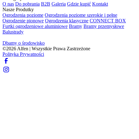
O nas
Do pobrania
B2B
Galeria
Gdzie kupić
Kontakt
Nasze Produtky
Ogrodzenia poziome
Ogrodzenia poziome szerokie i pełne
Ogrodzenie pionowe
Ogrodzenia klasyczne
CONNECT BOX
Furtki ogrodzeniowe aluminiowe
Bramy
Bramy przemysłowe
Balustrady
Dbamy o środowisko
©
2026
Alfen | Wszystkie Prawa Zastrzeżone
Polityka Prywatności