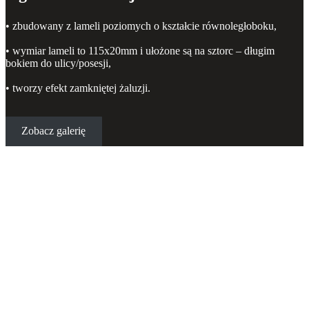
• zbudowany z lameli poziomych o kształcie równoległoboku,
• wymiar lameli to 115x20mm i ułożone są na sztorc – długim
bokiem do ulicy/posesji,
• tworzy efekt zamkniętej żaluzji.
Zobacz galerię
Ogrodzenie poziome – model N03