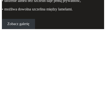
• ułożenie lameli bez szczelin daje pełną prywatność,
• możliwa dowolna szczelina między lamelami.
Zobacz galerię
Ogrodzenie poziome – model N06